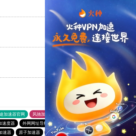
支持
[0]
反对
[0]
支持
[0]
反对
[0]
支持
[0]
反对
[0]
途加速器官网
风驰加速器
旋风加速器
加速度器
外网网址导航
软件中心
蚂蚁加速器
e加速器
原子加速器
小猫咪crash加速器
点点加速器