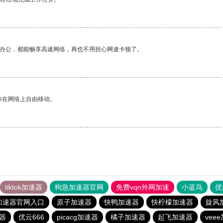
作办公，都能畅享高速网络，再也不用担心网速卡顿了。
你在网络上自由移动。
tiktok加速器
狗急加速器官网
免费vqn外网加速
小蓝鸟
优
加速器官网入口
原子加速器
快鸭加速器
快柠檬加速器
旋风
器
优云666
picacg加速器
橘子加速器
起飞加速器
vee