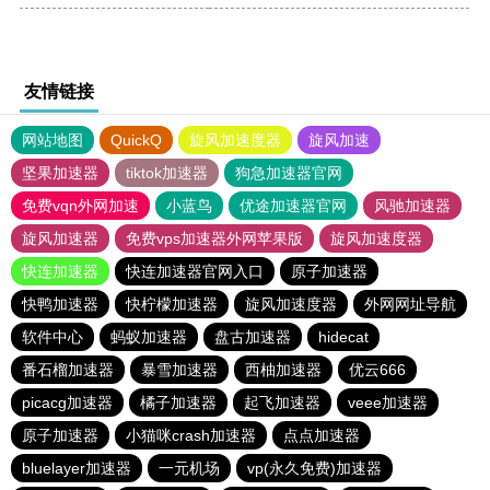
友情链接
网站地图
QuickQ
旋风加速度器
旋风加速
坚果加速器
tiktok加速器
狗急加速器官网
免费vqn外网加速
小蓝鸟
优途加速器官网
风驰加速器
旋风加速器
免费vps加速器外网苹果版
旋风加速度器
快连加速器
快连加速器官网入口
原子加速器
快鸭加速器
快柠檬加速器
旋风加速度器
外网网址导航
软件中心
蚂蚁加速器
盘古加速器
hidecat
番石榴加速器
暴雪加速器
西柚加速器
优云666
picacg加速器
橘子加速器
起飞加速器
veee加速器
原子加速器
小猫咪crash加速器
点点加速器
bluelayer加速器
一元机场
vp(永久免费)加速器