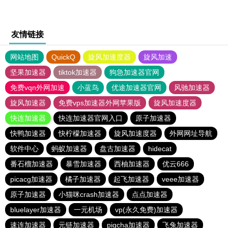
友情链接
网站地图
QuickQ
旋风加速度器
旋风加速
坚果加速器
tiktok加速器
狗急加速器官网
免费vqn外网加速
小蓝鸟
优途加速器官网
风驰加速器
旋风加速器
免费vps加速器外网苹果版
旋风加速度器
快连加速器
快连加速器官网入口
原子加速器
快鸭加速器
快柠檬加速器
旋风加速度器
外网网址导航
软件中心
蚂蚁加速器
盘古加速器
hidecat
番石榴加速器
暴雪加速器
西柚加速器
优云666
picacg加速器
橘子加速器
起飞加速器
veee加速器
原子加速器
小猫咪crash加速器
点点加速器
bluelayer加速器
一元机场
vp(永久免费)加速器
速连加速器
元链加速器
pigcha加速器
飞兔加速器