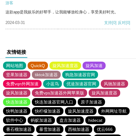
游客
这款app是我娱乐的好帮手，让我能够放松身心，享受美好时光。
2024-03-31
支持
[0]
反对
[0]
友情链接
网站地图
QuickQ
旋风加速度器
旋风加速
坚果加速器
tiktok加速器
狗急加速器官网
免费vqn外网加速
小蓝鸟
优途加速器官网
风驰加速器
旋风加速器
免费vps加速器外网苹果版
旋风加速度器
快连加速器
快连加速器官网入口
原子加速器
快鸭加速器
快柠檬加速器
旋风加速度器
外网网址导航
软件中心
蚂蚁加速器
盘古加速器
hidecat
番石榴加速器
暴雪加速器
西柚加速器
优云666