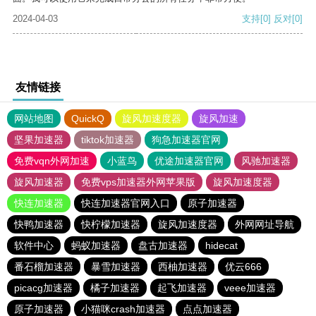
2024-04-03
支持
[0]
反对
[0]
友情链接
网站地图
QuickQ
旋风加速度器
旋风加速
坚果加速器
tiktok加速器
狗急加速器官网
免费vqn外网加速
小蓝鸟
优途加速器官网
风驰加速器
旋风加速器
免费vps加速器外网苹果版
旋风加速度器
快连加速器
快连加速器官网入口
原子加速器
快鸭加速器
快柠檬加速器
旋风加速度器
外网网址导航
软件中心
蚂蚁加速器
盘古加速器
hidecat
番石榴加速器
暴雪加速器
西柚加速器
优云666
picacg加速器
橘子加速器
起飞加速器
veee加速器
原子加速器
小猫咪crash加速器
点点加速器