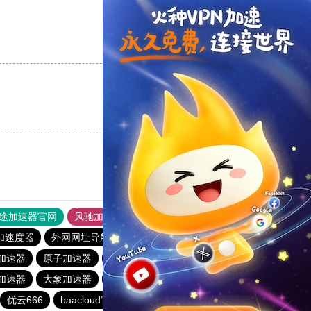
支持
[0]
反对
[0]
支持
[0]
反对
[0]
途加速器官网
风驰加速器
旋风加速器
加速度器
外网网址导航
软件中心
蚂蚁加速器
e加速器
原子加速器
小猫咪crash加速器
点点加速器
加速器
大象加速器
ghelper
白鲸加速器
hammer加速器
优云666
baacloud官网
极风加速器
青柠加速器