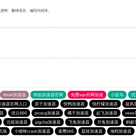
找资料、翻译语言、编写代码等。
tiktok加速器
狗急加速器官网
免费vqn外网加速
小蓝鸟
优
加速器官网入口
原子加速器
快鸭加速器
快柠檬加速器
旋风
器
优云666
picacg加速器
橘子加速器
起飞加速器
vee
元链加速器
pigcha加速器
飞兔加速器
月兔加速器
蚂蚁
机场
小猫咪crash加速器
速鹰666
荔枝加速器
海鸥加速器