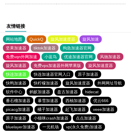
友情链接
网站地图
QuickQ
旋风加速度器
旋风加速
坚果加速器
tiktok加速器
狗急加速器官网
免费vqn外网加速
小蓝鸟
优途加速器官网
风驰加速器
旋风加速器
免费vps加速器外网苹果版
旋风加速度器
快连加速器
快连加速器官网入口
原子加速器
快鸭加速器
快柠檬加速器
旋风加速度器
外网网址导航
软件中心
蚂蚁加速器
盘古加速器
hidecat
番石榴加速器
暴雪加速器
西柚加速器
优云666
picacg加速器
橘子加速器
起飞加速器
veee加速器
原子加速器
小猫咪crash加速器
点点加速器
bluelayer加速器
一元机场
vp(永久免费)加速器