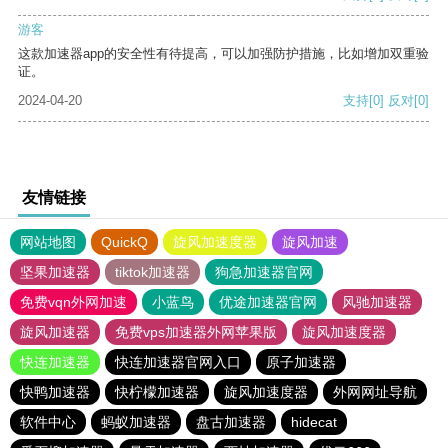
游客
这款加速器app的安全性有待提高，可以加强防护措施，比如增加双重验
证。
2024-04-20
支持
[0]
反对
[0]
友情链接
网站地图
QuickQ
旋风加速度器
旋风加速
坚果加速器
tiktok加速器
狗急加速器官网
免费vqn外网加速
小蓝鸟
优途加速器官网
风驰加速器
旋风加速器
免费vps加速器外网苹果版
旋风加速度器
快连加速器
快连加速器官网入口
原子加速器
快鸭加速器
快柠檬加速器
旋风加速度器
外网网址导航
软件中心
蚂蚁加速器
盘古加速器
hidecat