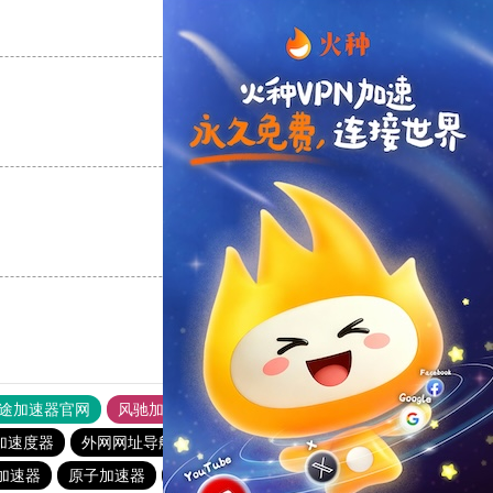
支持
[0]
反对
[0]
支持
[0]
反对
[0]
支持
[0]
反对
[0]
途加速器官网
风驰加速器
旋风加速器
加速度器
外网网址导航
软件中心
蚂蚁加速器
e加速器
原子加速器
小猫咪crash加速器
点点加速器