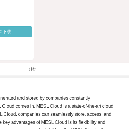
PC下载
排行
 generated and stored by companies constantly
SL Cloud comes in. MESL Cloud is a state-of-the-art cloud
ESL Cloud, companies can seamlessly store, access, and
e key advantages of MESL Cloud is its flexibility and