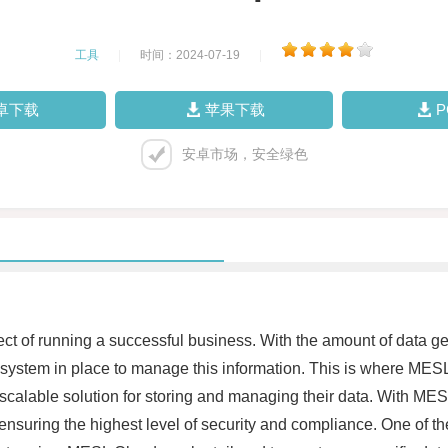
工具
|
时间：2024-07-19
|
卓下载
苹果下载
安卓市场，安全绿色
spect of running a successful business. With the amount of data
ient system in place to manage this information. This is where ME
 scalable solution for storing and managing their data. With M
 ensuring the highest level of security and compliance. One of th