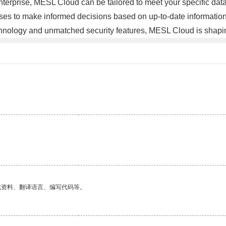
e enterprise, MESL Cloud can be tailored to meet your specific 
sses to make informed decisions based on up-to-date information
chnology and unmatched security features, MESL Cloud is shapin
找资料、翻译语言、编写代码等。