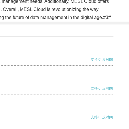
data management needs. Additionally, MESL Cloud offers
. Overall, MESL Cloud is revolutionizing the way
g the future of data management in the digital age.#3#
支持
[0]
反对
[0]
支持
[0]
反对
[0]
支持
[0]
反对
[0]