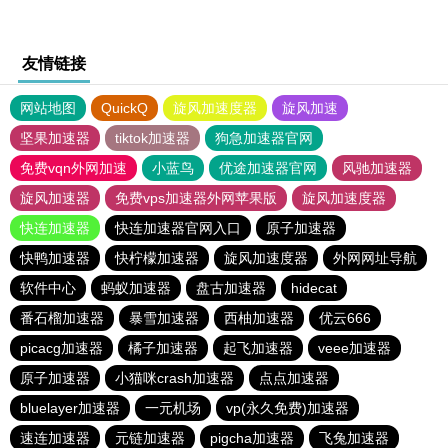
友情链接
网站地图
QuickQ
旋风加速度器
旋风加速
坚果加速器
tiktok加速器
狗急加速器官网
免费vqn外网加速
小蓝鸟
优途加速器官网
风驰加速器
旋风加速器
免费vps加速器外网苹果版
旋风加速度器
快连加速器
快连加速器官网入口
原子加速器
快鸭加速器
快柠檬加速器
旋风加速度器
外网网址导航
软件中心
蚂蚁加速器
盘古加速器
hidecat
番石榴加速器
暴雪加速器
西柚加速器
优云666
picacg加速器
橘子加速器
起飞加速器
veee加速器
原子加速器
小猫咪crash加速器
点点加速器
bluelayer加速器
一元机场
vp(永久免费)加速器
速连加速器
元链加速器
pigcha加速器
飞兔加速器