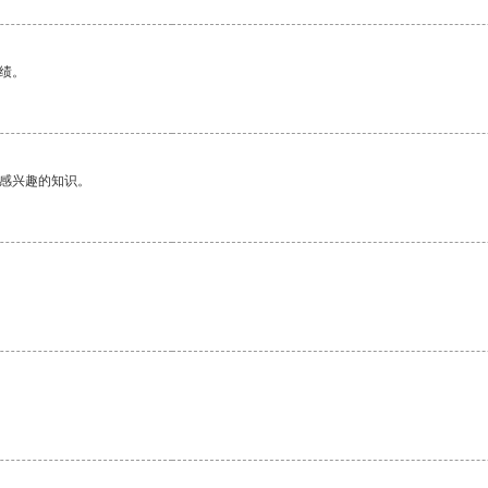
绩。
己感兴趣的知识。
。