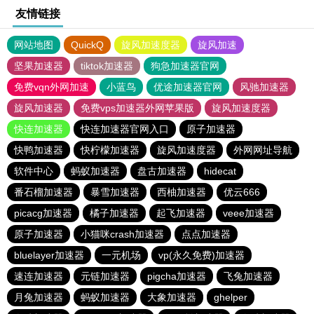
友情链接
网站地图
QuickQ
旋风加速度器
旋风加速
坚果加速器
tiktok加速器
狗急加速器官网
免费vqn外网加速
小蓝鸟
优途加速器官网
风驰加速器
旋风加速器
免费vps加速器外网苹果版
旋风加速度器
快连加速器
快连加速器官网入口
原子加速器
快鸭加速器
快柠檬加速器
旋风加速度器
外网网址导航
软件中心
蚂蚁加速器
盘古加速器
hidecat
番石榴加速器
暴雪加速器
西柚加速器
优云666
picacg加速器
橘子加速器
起飞加速器
veee加速器
原子加速器
小猫咪crash加速器
点点加速器
bluelayer加速器
一元机场
vp(永久免费)加速器
速连加速器
元链加速器
pigcha加速器
飞兔加速器
月兔加速器
蚂蚁加速器
大象加速器
ghelper