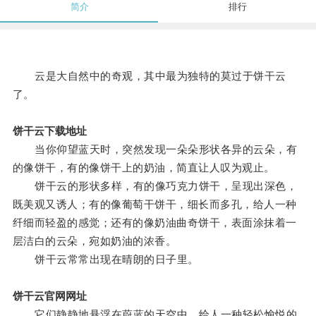
简介
排行
云是大自然中的奇观，其中最为独特的莫过于饼干云
了。
饼干云下载地址
当你仰望蓝天时，突然发现一朵朵形状各异的云朵，有
的像饼干，有的像饼干上的奶油，简直让人叹为观止。
饼干云的形状多样，有的像巧克力饼干，呈现出深色，
既美观又诱人；有的像葡萄干饼干，细长而多孔，给人一种
纤细而轻盈的感觉；还有的像奶油曲奇饼干，表面涂抹着一
层洁白的云朵，宛如奶油的浓香。
饼干云常常出现在晴朗的日子里。
饼干云官网网址
它们静静地悬浮在蔚蓝的天空中，给人一种轻松愉悦的