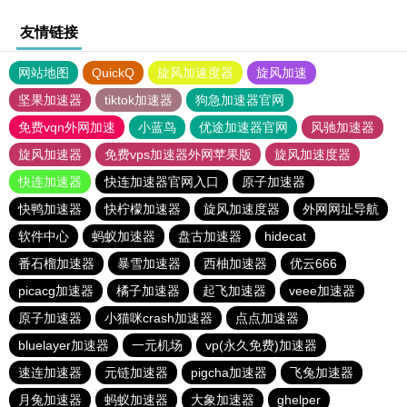
友情链接
网站地图
QuickQ
旋风加速度器
旋风加速
坚果加速器
tiktok加速器
狗急加速器官网
免费vqn外网加速
小蓝鸟
优途加速器官网
风驰加速器
旋风加速器
免费vps加速器外网苹果版
旋风加速度器
快连加速器
快连加速器官网入口
原子加速器
快鸭加速器
快柠檬加速器
旋风加速度器
外网网址导航
软件中心
蚂蚁加速器
盘古加速器
hidecat
番石榴加速器
暴雪加速器
西柚加速器
优云666
picacg加速器
橘子加速器
起飞加速器
veee加速器
原子加速器
小猫咪crash加速器
点点加速器
bluelayer加速器
一元机场
vp(永久免费)加速器
速连加速器
元链加速器
pigcha加速器
飞兔加速器
月兔加速器
蚂蚁加速器
大象加速器
ghelper