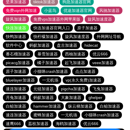
坚果加速器
tiktok加速器
狗急加速器官网
免费vqn外网加速
小蓝鸟
优途加速器官网
风驰加速器
旋风加速器
免费vps加速器外网苹果版
旋风加速度器
快连加速器
快连加速器官网入口
原子加速器
快鸭加速器
快柠檬加速器
旋风加速度器
外网网址导航
软件中心
蚂蚁加速器
盘古加速器
hidecat
番石榴加速器
暴雪加速器
西柚加速器
优云666
picacg加速器
橘子加速器
起飞加速器
veee加速器
原子加速器
小猫咪crash加速器
点点加速器
bluelayer加速器
一元机场
vp(永久免费)加速器
速连加速器
元链加速器
pigcha加速器
飞兔加速器
月兔加速器
蚂蚁加速器
大象加速器
ghelper
白鲸加速器
hammer加速器
纵云梯加速器
白鲸加速器
速连加速器
蜜蜂加速器
一元机场
小猫咪crash加速器
速鹰666
荔枝加速器
海鸥加速器
优云666