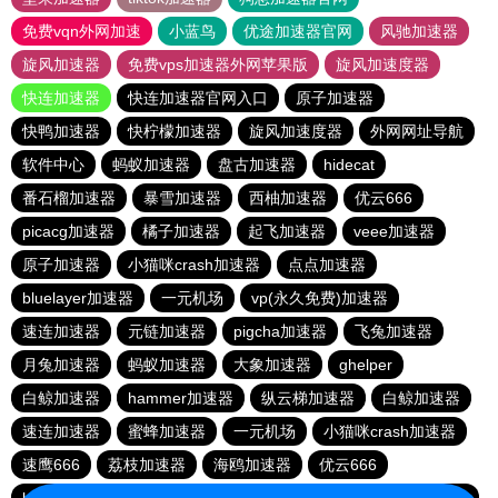
免费vqn外网加速
小蓝鸟
优途加速器官网
风驰加速器
旋风加速器
免费vps加速器外网苹果版
旋风加速度器
快连加速器
快连加速器官网入口
原子加速器
快鸭加速器
快柠檬加速器
旋风加速度器
外网网址导航
软件中心
蚂蚁加速器
盘古加速器
hidecat
番石榴加速器
暴雪加速器
西柚加速器
优云666
picacg加速器
橘子加速器
起飞加速器
veee加速器
原子加速器
小猫咪crash加速器
点点加速器
bluelayer加速器
一元机场
vp(永久免费)加速器
速连加速器
元链加速器
pigcha加速器
飞兔加速器
月兔加速器
蚂蚁加速器
大象加速器
ghelper
白鲸加速器
hammer加速器
纵云梯加速器
白鲸加速器
速连加速器
蜜蜂加速器
一元机场
小猫咪crash加速器
速鹰666
荔枝加速器
海鸥加速器
优云666