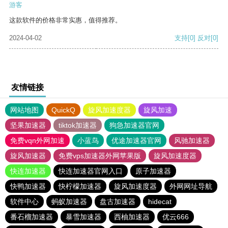
游客
这款软件的价格非常实惠，值得推荐。
2024-04-02
支持
[0]
反对
[0]
友情链接
网站地图
QuickQ
旋风加速度器
旋风加速
坚果加速器
tiktok加速器
狗急加速器官网
免费vqn外网加速
小蓝鸟
优途加速器官网
风驰加速器
旋风加速器
免费vps加速器外网苹果版
旋风加速度器
快连加速器
快连加速器官网入口
原子加速器
快鸭加速器
快柠檬加速器
旋风加速度器
外网网址导航
软件中心
蚂蚁加速器
盘古加速器
hidecat
番石榴加速器
暴雪加速器
西柚加速器
优云666