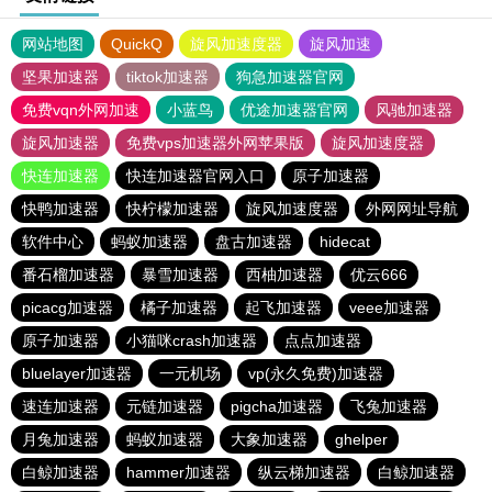
网站地图
QuickQ
旋风加速度器
旋风加速
坚果加速器
tiktok加速器
狗急加速器官网
免费vqn外网加速
小蓝鸟
优途加速器官网
风驰加速器
旋风加速器
免费vps加速器外网苹果版
旋风加速度器
快连加速器
快连加速器官网入口
原子加速器
快鸭加速器
快柠檬加速器
旋风加速度器
外网网址导航
软件中心
蚂蚁加速器
盘古加速器
hidecat
番石榴加速器
暴雪加速器
西柚加速器
优云666
picacg加速器
橘子加速器
起飞加速器
veee加速器
原子加速器
小猫咪crash加速器
点点加速器
bluelayer加速器
一元机场
vp(永久免费)加速器
速连加速器
元链加速器
pigcha加速器
飞兔加速器
月兔加速器
蚂蚁加速器
大象加速器
ghelper
白鲸加速器
hammer加速器
纵云梯加速器
白鲸加速器